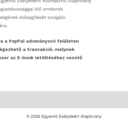
 Egyenlő Esélyekért! Közhasznú Alapítvány
 fogyatékossággal élő emberek
ségének elősegítését szolgáló
ára.
va a PayPal adományozó felületen
égezhető a tranzakció, melynek
szer az E-book letöltéséhez vezető
© 2026 Egyenlő Esélyekért Alapítvány