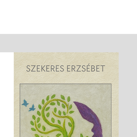
Összefogás az
Egyenlő Esélyekért
Nonprofit Közhasznú Kft.