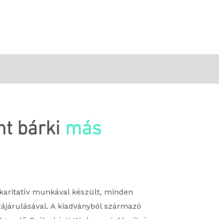
ereink
Rólunk
Tevékenységek
Továbbiak
nt bárki
más
 karitatív munkával készült, minden
járulásával. A kiadványból származó