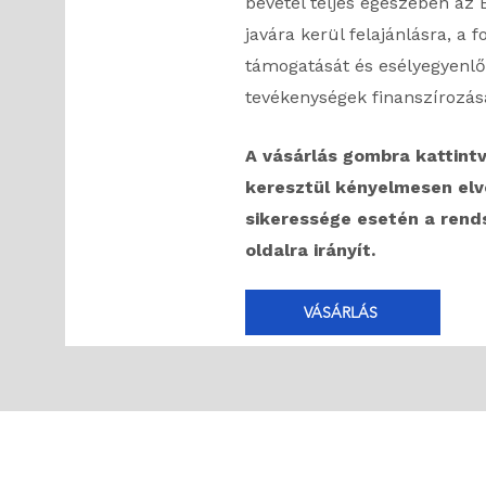
bevétel teljes egészében az
javára kerül felajánlásra, a
támogatását és esélyegyenlő
tevékenységek finanszírozás
A vásárlás gombra kattint
keresztül kényelmesen elv
sikeressége esetén a rend
oldalra irányít.
VÁSÁRLÁS