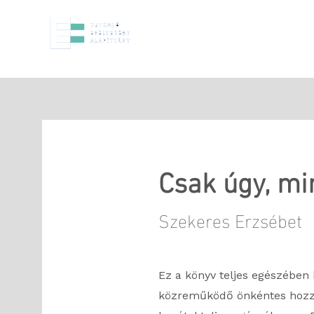
Főoldal
Partn
Csak úgy, mi
Szekeres Erzsébet
Ez a könyv teljes egészében
közreműködő önkéntes hozzá