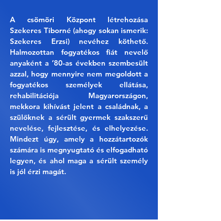
A csömöri Központ létrehozása
Szekeres Tiborné (ahogy sokan ismerik:
Szekeres Erzsi) nevéhez köthető.
Halmozottan fogyatékos fiát nevelő
anyaként a ’80-as években szembesült
azzal, hogy mennyire nem megoldott a
fogyatékos személyek ellátása,
rehabilitációja Magyarországon,
mekkora kihívást jelent a családnak, a
szülőknek a sérült gyermek szakszerű
nevelése, fejlesztése, és elhelyezése.
Mindezt úgy, amely a hozzátartozók
számára is megnyugtató és elfogadható
legyen, és ahol maga a sérült személy
is jól érzi magát.