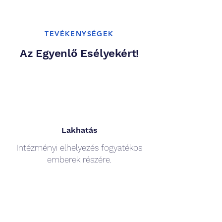
TEVÉKENYSÉGEK
Az Egyenlő Esélyekért!
Lakhatás
Intézményi elhelyezés fogyatékos
emberek részére.